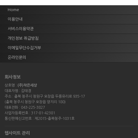
Home
이용안내
서비스이용약관
개인정보 취급방침
이메일무단수집거부
온라인문의
회사정보
상호명 :
(주)작은세상
대표자명 : 김태경
주소 : 충북 청주시 청원구 오창읍 두릉유리로 935-17
(충북 청주시 청원구 오창읍 양지리 180)
대표전화 : 043-225-3827
사업자등록번호 : 317-81-42381
통신판매신고번호 : 제2015-충북청주-1031호
웹사이트 관리