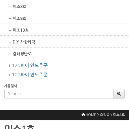
+ 미소8호
+ 미소9호
+ 미소10호
+ DIY 착한화덕
+ 김태경난로
125파이 연도주문
+
100파이 연도주문
+
제품검색
HOME > 쇼핑몰 >
미소1호