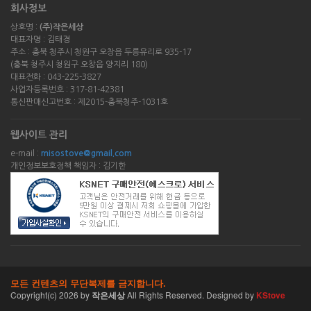
회사정보
상호명 :
(주)작은세상
대표자명 : 김태경
주소 : 충북 청주시 청원구 오창읍 두릉유리로 935-17
(충북 청주시 청원구 오창읍 양지리 180)
대표전화 : 043-225-3827
사업자등록번호 : 317-81-42381
통신판매신고번호 : 제2015-충북청주-1031호
웹사이트 관리
e-mail :
misostove@gmail.com
개인정보보호정책 책임자 : 김기한
모든 컨텐츠의 무단복제를 금지합니다.
Copyright(c)
2026
by
작은세상
All Rights Reserved. Designed by
KStove