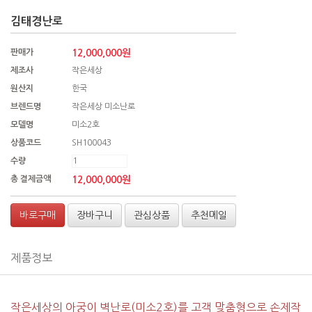
김태경난로
판매가
12,000,000원
제조사
작은세상
원산지
한국
브렌드명
작은세상 미소난로
모델명
미소2호
상품코드
SH100043
수량
총 결제금액
12,000,000
원
바로구매
장바구니
관심상품
추천메일
제품정보
작은세상의 아궁이 벽난로(미소2호)를 고객 맞춤형으로 손제작