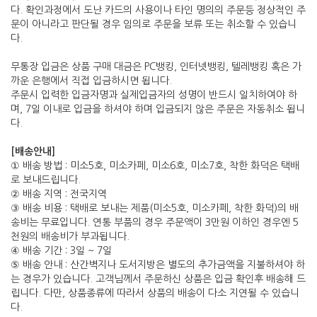
다. 확인과정에서 도난 카드의 사용이나 타인 명의의 주문등 정상적인 주
문이 아니라고 판단될 경우 임의로 주문을 보류 또는 취소할 수 있습니
다.
무통장 입금은 상품 구매 대금은 PC뱅킹, 인터넷뱅킹, 텔레뱅킹 혹은 가
까운 은행에서 직접 입금하시면 됩니다.
주문시 입력한 입금자명과 실제입금자의 성명이 반드시 일치하여야 하
며, 7일 이내로 입금을 하셔야 하며 입금되지 않은 주문은 자동취소 됩니
다.
[배송안내]
① 배송 방법 : 미소5호, 미소카페, 미소6호, 미소7호, 착한 화덕은 택배
로 보내드립니다.
② 배송 지역 : 전국지역
③ 배송 비용 : 택배로 보내는 제품(미소5호, 미소카페, 착한 화덕)의 배
송비는 무료입니다. 연통 부품의 경우 주문액이 3만원 이하인 경우엔 5
천원의 배송비가 부과됩니다.
④ 배송 기간 : 3일 ~ 7일
⑤ 배송 안내 : 산간벽지나 도서지방은 별도의 추가금액을 지불하셔야 하
는 경우가 있습니다. 고객님께서 주문하신 상품은 입금 확인후 배송해 드
립니다. 다만, 상품종류에 따라서 상품의 배송이 다소 지연될 수 있습니
다.