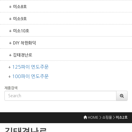
+ 미소8호
+ 미소9호
+ 미소10호
+ DIY 착한화덕
+ 김태경난로
125파이 연도주문
+
100파이 연도주문
+
제품검색
HOME > 쇼핑몰 >
미소2호