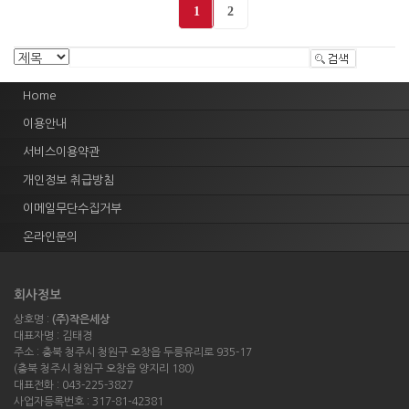
1
2
Home
이용안내
서비스이용약관
개인정보 취급방침
이메일무단수집거부
온라인문의
회사정보
상호명 :
(주)작은세상
대표자명 : 김태경
주소 : 충북 청주시 청원구 오창읍 두릉유리로 935-17
(충북 청주시 청원구 오창읍 양지리 180)
대표전화 : 043-225-3827
사업자등록번호 : 317-81-42381