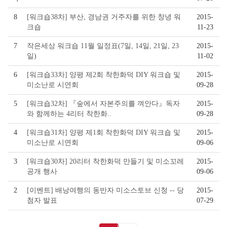
8
[워크숍38차] 부산, 경남권 거주자를 위한 창녕 워
2015-
크숍
11-23
7
작은세상 워크숍 11월 일정표(7일, 14일, 21일, 23
2015-
일)
11-02
6
[워크숍33차] 양평 제2회 착한화덕 DIY 워크숍 및
2015-
미소난로 시연회
09-28
5
[워크숍32차] 『숲에서 자본주의를 껴안다』독자
2015-
와 함께하는 4리터 착한화..
09-28
4
[워크숍31차] 양평 제1회 착한화덕 DIY 워크숍 및
2015-
미소난로 시연회
09-06
3
[워크숍30차] 20리터 착한화덕 만들기 및 미소꼬레
2015-
공개 행사
09-06
2
[이벤트] 배낭여행의 동반자 미소스토브 신청 -- 당
2015-
첨자 발표
07-29